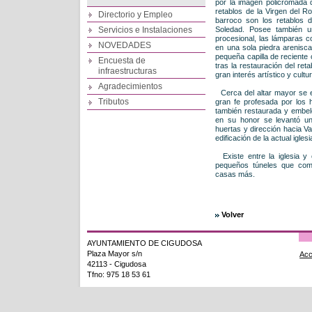
por la imagen policromada 
retablos de la Virgen del R
Directorio y Empleo
barroco son los retablos d
Soledad. Posee también un
Servicios e Instalaciones
procesional, las lámparas co
NOVEDADES
en una sola piedra arenisca
pequeña capilla de reciente
Encuesta de
tras la restauración del ret
infraestructuras
gran interés artístico y cultur
Agradecimientos
Cerca del altar mayor se e
Tributos
gran fe profesada por los h
también restaurada y embele
en su honor se levantó u
huertas y dirección hacia Va
edificación de la actual iglesi
Existe entre la iglesia y 
pequeños túneles que com
casas más.
Volver
AYUNTAMIENTO DE CIGUDOSA
Plaza Mayor s/n
Acc
42113 - Cigudosa
Tfno: 975 18 53 61