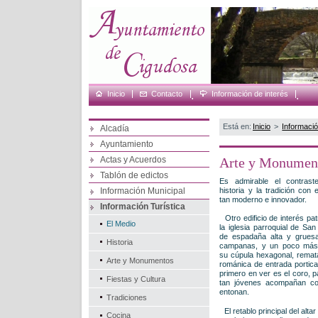
Inicio
Contacto
.
Información de interés
.
Está en:
Inicio
>
Informació
Alcadía
Ayuntamiento
Actas y Acuerdos
Arte y Monumen
Tablón de edictos
Es admirable el contrast
Información Municipal
historia y la tradición con 
tan moderno e innovador.
Información Turística
Otro edificio de interés pat
El Medio
la iglesia parroquial de Sa
de espadaña alta y grues
Historia
campanas, y un poco más 
su cúpula hexagonal, rematá
Arte y Monumentos
románica de entrada porticad
primero en ver es el coro, p
Fiestas y Cultura
tan jóvenes acompañan co
entonan.
Tradiciones
El retablo principal del alt
Cocina